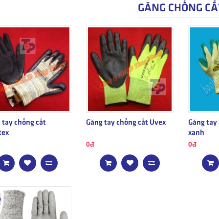
GĂNG CHỐNG CẮ
 tay chống cắt
Găng tay chống cắt Uvex
Găng tay
tex
xanh
0đ
0đ