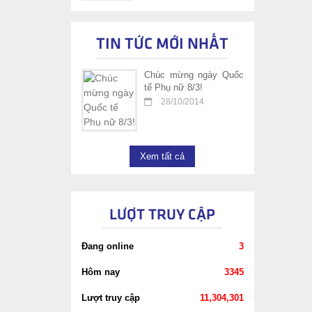
TIN TỨC MỚI NHẤT
Chúc mừng ngày Quốc
tế Phụ nữ 8/3!
28/10/2014
Xem tất cả
LƯỢT TRUY CẬP
Đang online
3
Hôm nay
3345
Lượt truy cập
11,304,301