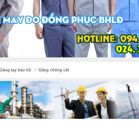
/
Găng tay bảo hộ
Găng chống cắt