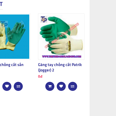
T
 chống cắt sần
Găng tay chống cắt Patrik
(Jogger) 2
0đ