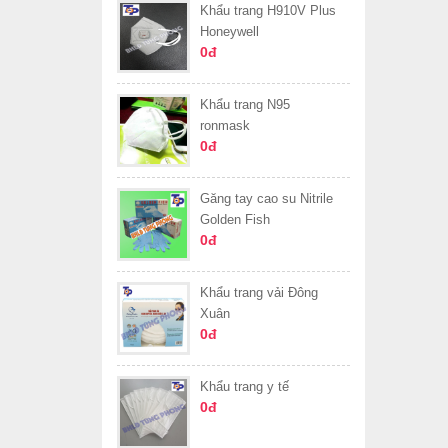
Khẩu trang H910V Plus
Honeywell
0đ
Khẩu trang N95
ronmask
0đ
Găng tay cao su Nitrile
Golden Fish
0đ
Khẩu trang vải Đông
Xuân
0đ
Khẩu trang y tế
0đ