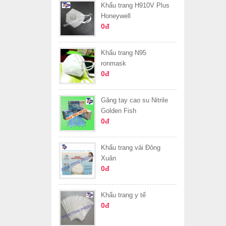
Khẩu trang H910V Plus
Honeywell
0đ
Khẩu trang N95
ronmask
0đ
Găng tay cao su Nitrile
Golden Fish
0đ
Khẩu trang vải Đông
Xuân
0đ
Khẩu trang y tế
0đ