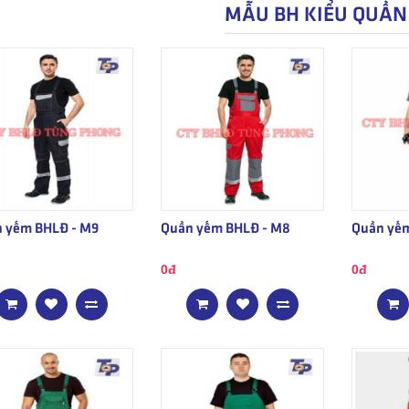
MẪU BH KIỂU QUẦN
 yếm BHLĐ - M9
Quần yếm BHLĐ - M8
Quần yếm
0đ
0đ