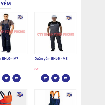
 YẾM
 BHLĐ - M7
Quần yếm BHLĐ - M6
0đ