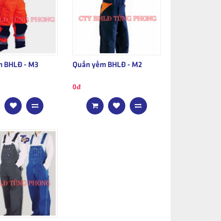
 BHLĐ - M3
Quần yếm BHLĐ - M2
0đ