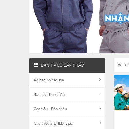
/
DANH MỤC SẢN PHẨM
Áo bảo hộ các loại
Bao tay- Bao chân
Cọc tiêu - Rào chắn
Các thiết bị BHLĐ khác