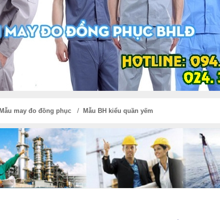
/
Mẫu may đo đồng phục
Mẫu BH kiểu quần yếm