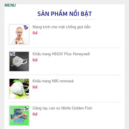
SẢN PHẨM NỔI BẬT
Mạng kính che mặt chống giọt bắn
0đ
Khẩu trang H910V Plus Honeywell
0đ
Khẩu trang N95 ronmask
0đ
Găng tay cao su Nitrile Golden Fish
0đ