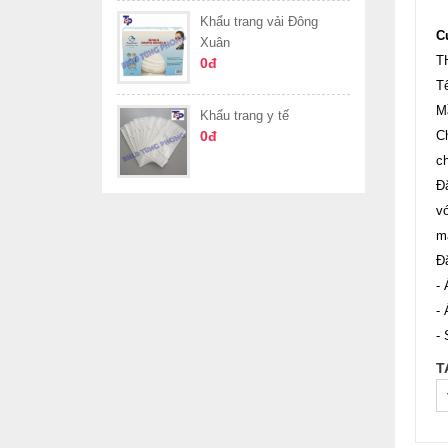
Khẩu trang vải Đông
C
Xuân
T
0đ
T
M
Khẩu trang y tế
0đ
C
c
Đặ
v
m
Đ
- 
-
- 
T