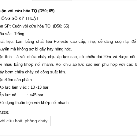
uộn vòi cứu hỏa TQ (D50; 65)
HÔNG SỐ KỸ THUẬT
ên SP: Cuộn vòi cứu hỏa TQ (D50; 65)
ầu sắc: Trắng.
hất liệu: Làm bằng chất liệu Polieste cao cấp, nhẹ, dễ dàng cuộn lại để 
huyển mà không sợ bị gãy hay hỏng hóc.
c tính: Là vòi chữa cháy chịu áp lực cao, có chiều dài 20m và được nối 
ới nhau bằng khớp nối nhanh. Vòi chịu áp lức cao nên phù hợp với các lo
áy bơm chữa cháy có công suất lớn.
ặc điểm sản phẩm:
Áp lực làm việc : 10 -13 bar
 Áp lực nổ : <45 bar
Sử dụng thuận tiện với khớp nối nhanh.
AGS:
vòi cứu hoả; phòng cháy