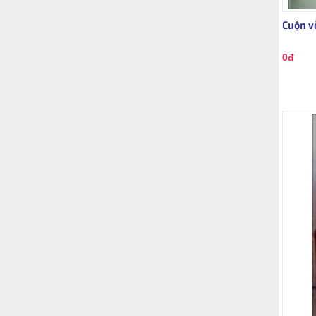
Cuộn v
0đ