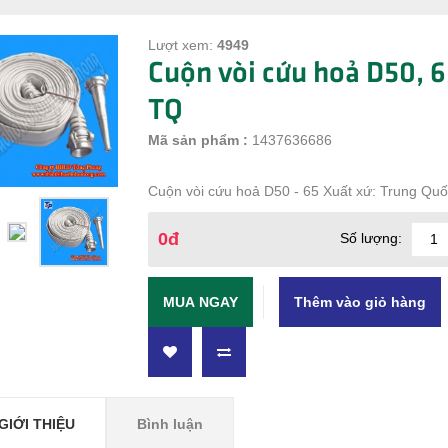
Lượt xem:
4949
Cuộn vòi cứu hoả D50, 
TQ
Mã sản phẩm :
1437636686
Cuộn vòi cứu hoả D50 - 65 Xuất xứ: Trung Qu
0đ
Số lượng:
MUA NGAY
GIỚI THIỆU
Bình luận