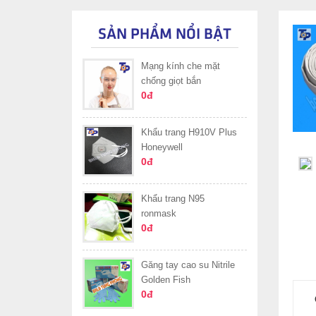
SẢN PHẨM NỔI BẬT
Mạng kính che mặt
chống giọt bắn
0đ
Khẩu trang H910V Plus
Honeywell
0đ
Khẩu trang N95
ronmask
0đ
Găng tay cao su Nitrile
Golden Fish
0đ