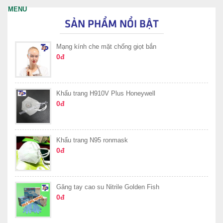
SẢN PHẨM NỔI BẬT
Mạng kính che mặt chống giọt bắn
0đ
Khẩu trang H910V Plus Honeywell
0đ
Khẩu trang N95 ronmask
0đ
Găng tay cao su Nitrile Golden Fish
0đ