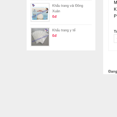
M
Khẩu trang vải Đông
K
Xuân
P
0đ
Khẩu trang y tế
T
0đ
Đang