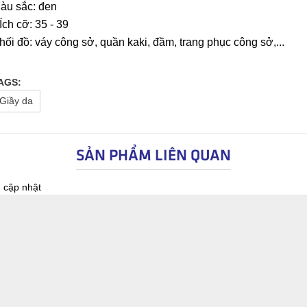
àu sắc: đen
Ích cỡ: 35 - 39
hối đồ: váy công sở, quần kaki, đầm, trang phục công sở,...
AGS:
Giầy da
SẢN PHẨM LIÊN QUAN
 cập nhật