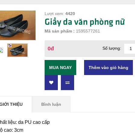
Lượt xem:
4420
Giầy da văn phòng nữ
Mã sản phẩm :
1595577261
0đ
Số lượng:
MUA NGAY
GIỚI THIỆU
Bình luận
hất liệu: da PU cao cấp
ộ cao: 3cm