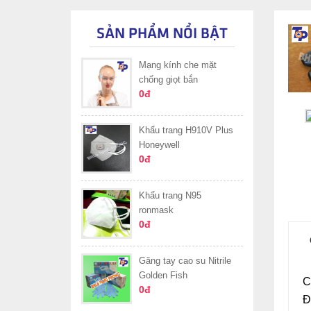
SẢN PHẨM NỔI BẬT
Mạng kính che mặt
chống giọt bắn
0đ
Khẩu trang H910V Plus
Honeywell
0đ
Khẩu trang N95
ronmask
0đ
Găng tay cao su Nitrile
Golden Fish
C
0đ
Đ