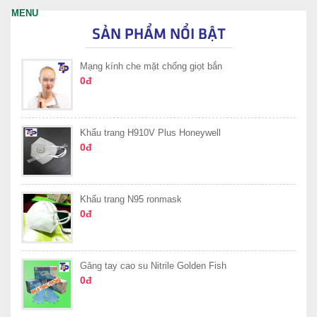
SẢN PHẨM NỔI BẬT
Mạng kính che mặt chống giọt bắn
0đ
Khẩu trang H910V Plus Honeywell
0đ
Khẩu trang N95 ronmask
0đ
Găng tay cao su Nitrile Golden Fish
0đ