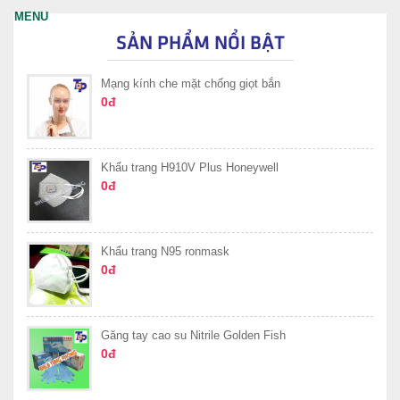
SẢN PHẨM NỔI BẬT
Mạng kính che mặt chống giọt bắn
0đ
Khẩu trang H910V Plus Honeywell
0đ
Khẩu trang N95 ronmask
0đ
Găng tay cao su Nitrile Golden Fish
0đ