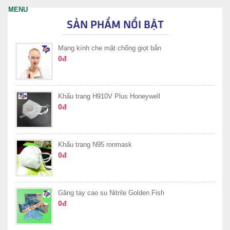
SẢN PHẨM NỔI BẬT
Mạng kính che mặt chống giọt bắn
0đ
Khẩu trang H910V Plus Honeywell
0đ
Khẩu trang N95 ronmask
0đ
Găng tay cao su Nitrile Golden Fish
0đ