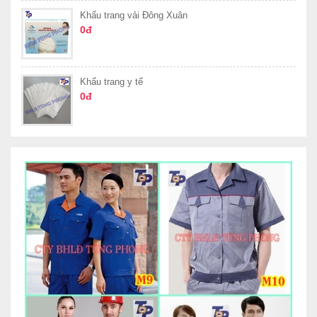
Khẩu trang vải Đông Xuân
0đ
Khẩu trang y tế
0đ