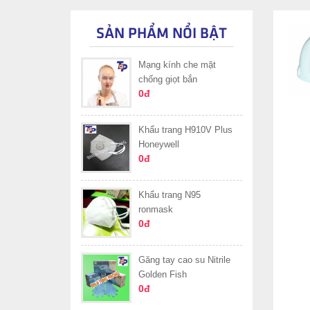
SẢN PHẨM NỔI BẬT
Mạng kính che mặt
chống giọt bắn
0đ
Khẩu trang H910V Plus
Honeywell
0đ
Khẩu trang N95
ronmask
0đ
Găng tay cao su Nitrile
Golden Fish
0đ