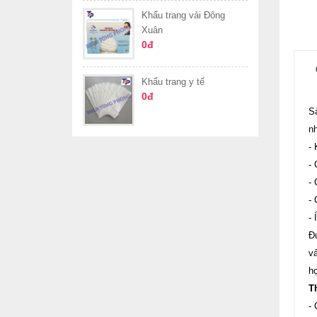
Khẩu trang vải Đông
Xuân
0đ
Khẩu trang y tế
0đ
S
n
- 
-
-
- 
- 
Đư
vả
h
T
- 