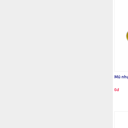
Mũ nhự
0đ