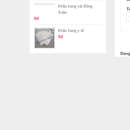
Khẩu trang vải Đông
T
Xuân
0đ
Khẩu trang y tế
0đ
Đang