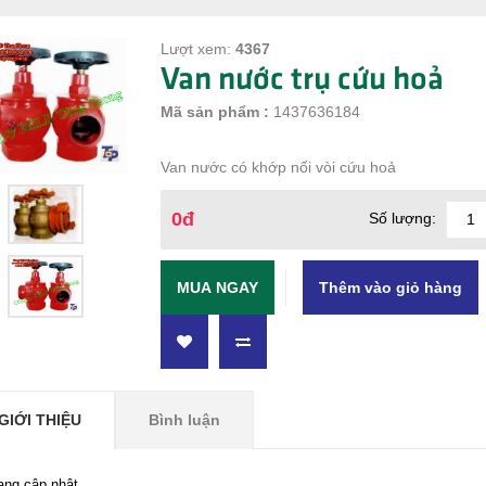
Lượt xem:
4367
Van nước trụ cứu hoả
Mã sản phẩm :
1437636184
Van nước có khớp nối vòi cứu hoả
0đ
Số lượng:
MUA NGAY
GIỚI THIỆU
Bình luận
ang cập nhật