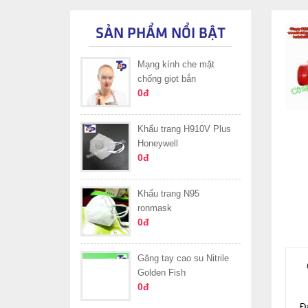
SẢN PHẨM NỔI BẬT
Mạng kính che mặt
chống giọt bắn
0đ
Khẩu trang H910V Plus
Honeywell
0đ
Khẩu trang N95
ronmask
0đ
Găng tay cao su Nitrile
Golden Fish
0đ
Đ