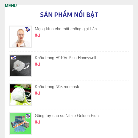
SẢN PHẨM NỔI BẬT
Mạng kính che mặt chống giọt bắn
0đ
Khẩu trang H910V Plus Honeywell
0đ
Khẩu trang N95 ronmask
0đ
Găng tay cao su Nitrile Golden Fish
0đ