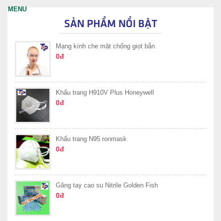
SẢN PHẨM NỔI BẬT
Mạng kính che mặt chống giọt bắn
0đ
Khẩu trang H910V Plus Honeywell
0đ
Khẩu trang N95 ronmask
0đ
Găng tay cao su Nitrile Golden Fish
0đ