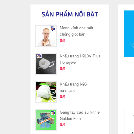
SẢN PHẨM NỔI BẬT
Mạng kính che mặt
chống giọt bắn
0đ
Khẩu trang H910V Plus
Honeywell
0đ
Khẩu trang N95
ronmask
0đ
Găng tay cao su Nitrile
Golden Fish
0đ
Đ