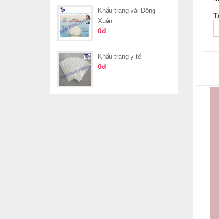
Khẩu trang vải Đông
T
Xuân
0đ
Khẩu trang y tế
0đ