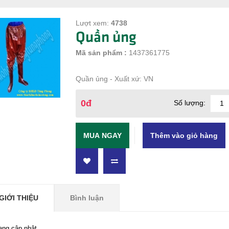
Lượt xem:
4738
Quần ủng
Mã sản phẩm :
1437361775
Quần ủng - Xuất xứ: VN
0đ
Số lượng:
MUA NGAY
GIỚI THIỆU
Bình luận
ang cập nhật