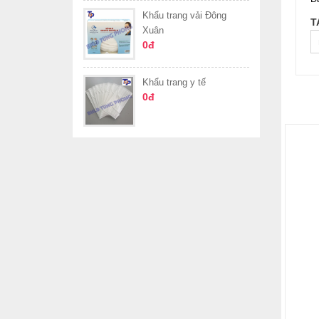
Khẩu trang vải Đông
T
Xuân
0đ
Khẩu trang y tế
0đ