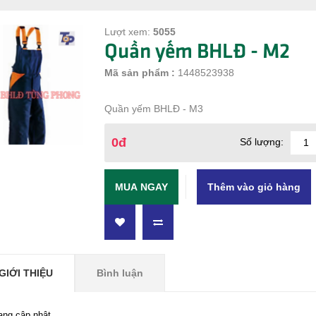
Lượt xem:
5055
Quần yếm BHLĐ - M2
Mã sản phẩm :
1448523938
Quần yếm BHLĐ - M3
0đ
Số lượng:
MUA NGAY
GIỚI THIỆU
Bình luận
ang cập nhật