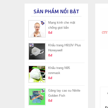
SẢN PHẨM NỔI BẬT
Mạng kính che mặt
chống giọt bắn
0đ
Khẩu trang H910V Plus
Honeywell
0đ
Khẩu trang N95
ronmask
0đ
Găng tay cao su Nitrile
Golden Fish
0đ
Đ