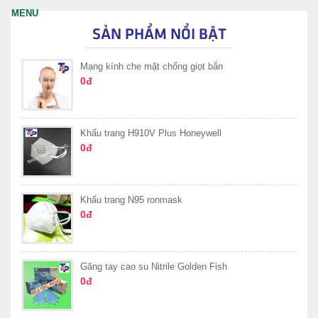
SẢN PHẨM NỔI BẬT
Mạng kính che mặt chống giọt bắn
0đ
Khẩu trang H910V Plus Honeywell
0đ
Khẩu trang N95 ronmask
0đ
Găng tay cao su Nitrile Golden Fish
0đ