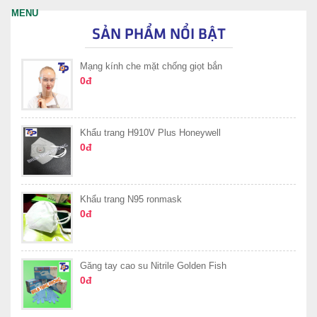
SẢN PHẨM NỔI BẬT
Mạng kính che mặt chống giọt bắn
0đ
Khẩu trang H910V Plus Honeywell
0đ
Khẩu trang N95 ronmask
0đ
Găng tay cao su Nitrile Golden Fish
0đ