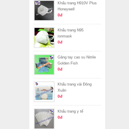
Khẩu trang H910V Plus
Honeywell
0đ
Khẩu trang N95
ronmask
0đ
Găng tay cao su Nitrile
Golden Fish
0đ
Khẩu trang vải Đông
Xuân
0đ
Khẩu trang y tế
0đ