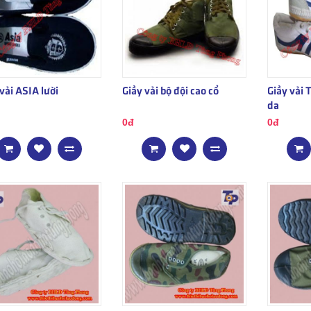
vải ASIA lười
Giầy vải bộ đội cao cổ
Giầy vải
da
0đ
0đ