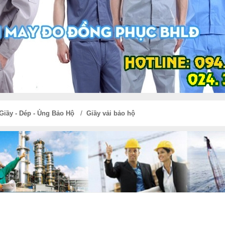
/
Giầy - Dép - Ủng Bảo Hộ
Giầy vải bảo hộ