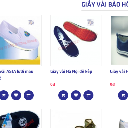
GIẦY VẢI BẢO H
 vải ASIA lười màu
Giày vải Hà Nội đế kếp
Giày vải 
g
0đ
0đ