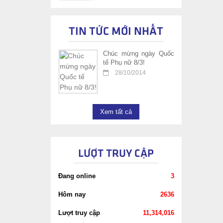
TIN TỨC MỚI NHẤT
Chúc mừng ngày Quốc
tế Phụ nữ 8/3!
28/10/2014
Xem tất cả
LƯỢT TRUY CẬP
Đang online
3
Hôm nay
2636
Lượt truy cập
11,314,016