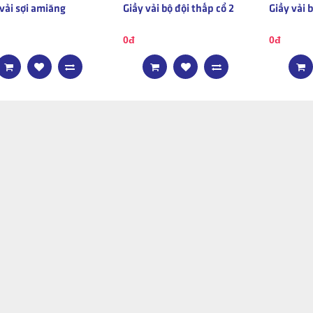
vải sợi amiăng
Giầy vải bộ đội thấp cổ 2
Giầy vải 
0đ
0đ