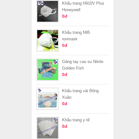
Khẩu trang H910V Plus
Honeywell
0đ
Khẩu trang N95
ronmask
0đ
Găng tay cao su Nitrile
Golden Fish
0đ
Khẩu trang vải Đông
Xuân
0đ
Khẩu trang y tế
0đ