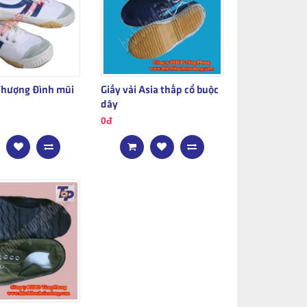
 Thượng Đình mũi
Giầy vải Asia thấp cổ buộc
dây
0đ